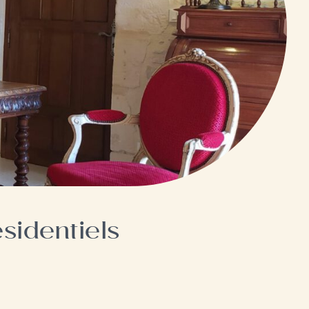
Voir nos autres gites –
Crépon
identiels