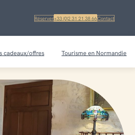
Réserver
+33 (0)2 31 21 38 66
Contact
s
cadeaux/offres
Tourisme
en Normandie
Nos Gîtes
chambres &
Voir nos gites à la mer –
Asnelles
ximité de l’hôtel ?