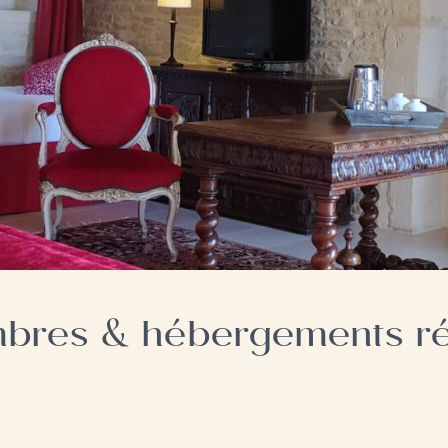
avec cuisine
Accès PMR
ge avec cuisine
bres & hébergements rés