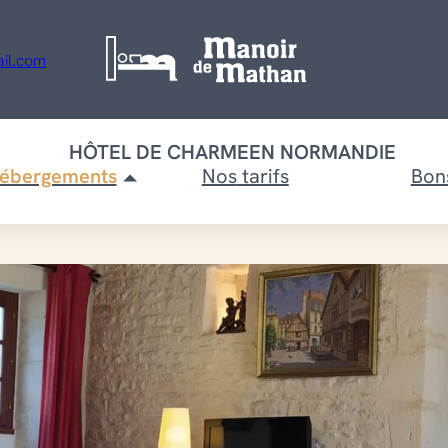
il.com
HÔTEL DE CHARME
EN NORMANDIE
hébergements
Nos
tarifs
Bon
ogements
ntiels
Découvrez nos 
hébergements
 avec cuisine
vec cuisine
Coup d’
clients
Que visiter à pro