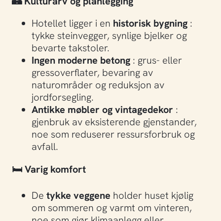
🏰
Kulturarv og planlegging
Hotellet ligger i en
historisk bygning
:
tykke steinvegger, synlige bjelker og
bevarte takstoler.
Ingen moderne betong
: grus- eller
gressoverflater, bevaring av
naturområder og reduksjon av
jordforsegling.
Antikke møbler og vintagedekor
:
gjenbruk av eksisterende gjenstander,
noe som reduserer ressursforbruk og
avfall.
🛏️
Varig komfort
De
tykke veggene
holder huset kjølig
om sommeren og varmt om vinteren,
noe som gjør klimaanlegg eller