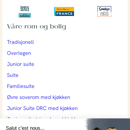
Våre rom og bolig
Tradisjonell
Overlegen
Junior suite
Suite
Familiesuite
Øvre soverom med kjøkken
Junior Suite DRC med kjøkken
Junior suite trippel med kjøkken
Salut c'est nous...