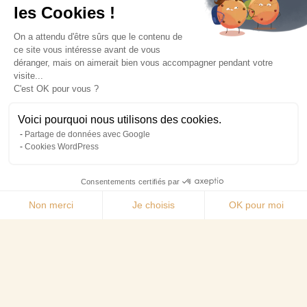
Prestige leilighet med kjøkken
les Cookies !
Om
On a attendu d'être sûrs que le contenu de
ce site vous intéresse avant de vous
déranger, mais on aimerait bien vous accompagner pendant votre
Vårt sjarmerende hotell
visite...
C'est OK pour vous ?
Praktisk info og tilgang
Voici pourquoi nous utilisons des cookies.
Priser
Partage de données avec Google
Cookies WordPress
Kontakt oss
Consentements certifiés par
NO
Non merci
Je choisis
OK pour moi
Nyhetsbrev
Axeptio consent
Registrer deg for vårt nyhetsbrev for
Plateforme de Gestion du Consentement : Personn
ikke å gå glipp av noe tilbud:
E
Notre plateforme vous permet d'adapter et de gére
-
G