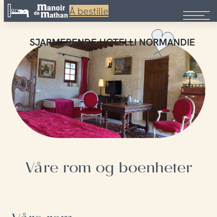
Å bestille
Hopp
til
SJARMERENDE HOTELL
I NORMANDIE
innhold
Våre rom og boenheter