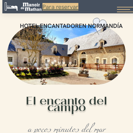
Para reservar
Saltar
al
HOTEL ENCANTADOR
EN NORMANDÍA
contenido
El encanto del
campo
a pocos minutos del mar