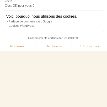
visite...
C'est OK pour vous ?
Voici pourquoi nous utilisons des cookies.
Partage de données avec Google
Cookies WordPress
Consentements certifiés par
Non merci
Je choisis
OK pour moi
Axeptio consent
Plateforme de Gestion du Consentement : Personn
Notre plateforme vous permet d'adapter et de gére